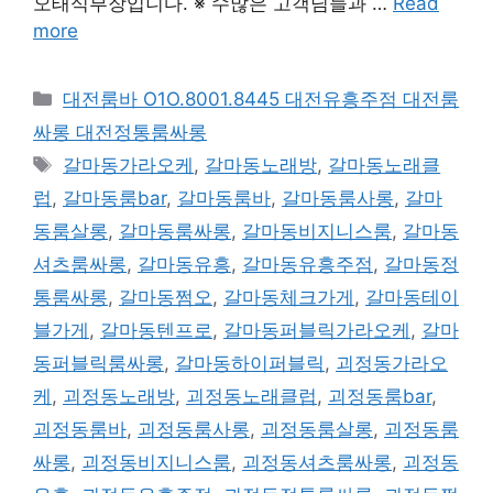
오태식부장입니다. ※ 수많은 고객님들과 …
Read
more
카
대전룸바 O1O.8001.8445 대전유흥주점 대전룸
테
싸롱 대전정통룸싸롱
고
태
갈마동가라오케
,
갈마동노래방
,
갈마동노래클
리
그
럽
,
갈마동룸bar
,
갈마동룸바
,
갈마동룸사롱
,
갈마
동룸살롱
,
갈마동룸싸롱
,
갈마동비지니스룸
,
갈마동
셔츠룸싸롱
,
갈마동유흥
,
갈마동유흥주점
,
갈마동정
통룸싸롱
,
갈마동쩜오
,
갈마동체크가게
,
갈마동테이
블가게
,
갈마동텐프로
,
갈마동퍼블릭가라오케
,
갈마
동퍼블릭룸싸롱
,
갈마동하이퍼블릭
,
괴정동가라오
케
,
괴정동노래방
,
괴정동노래클럽
,
괴정동룸bar
,
괴정동룸바
,
괴정동룸사롱
,
괴정동룸살롱
,
괴정동룸
싸롱
,
괴정동비지니스룸
,
괴정동셔츠룸싸롱
,
괴정동