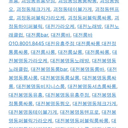
유흥
,
괴정동유흥주점
,
괴정동정통룸싸롱
,
괴정동쩜
오
,
괴정동체크가게
,
괴정동테이블가게
,
괴정동텐프
로
,
괴정동퍼블릭가라오케
,
괴정동퍼블릭룸싸롱
,
괴
정동하이퍼블릭
,
대전가라오케
,
대전노래방
,
대전노
래클럽
,
대전룸bar
,
대전룸바
,
대전룸바
O1O.8001.8445 대전유흥주점 대전룸싸롱 대전정
통룸싸롱
,
대전룸사롱
,
대전룸살롱
,
대전룸싸롱
,
대
전봉명동가라오케
,
대전봉명동노래방
,
대전봉명동
노래클럽
,
대전봉명동룸bar
,
대전봉명동룸바
,
대전
봉명동룸사롱
,
대전봉명동룸살롱
,
대전봉명동룸싸
롱
,
대전봉명동비지니스룸
,
대전봉명동셔츠룸싸롱
,
대전봉명동유흥
,
대전봉명동유흥주점
,
대전봉명동
정통룸싸롱
,
대전봉명동쩜오
,
대전봉명동체크가게
,
대전봉명동테이블가게
,
대전봉명동텐프로
,
대전봉
명동퍼블릭가라오케
,
대전봉명동퍼블릭룸싸롱
,
대