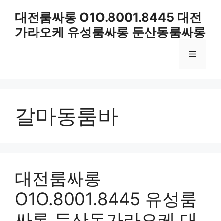
컨
대전룸싸롱 O1O.8001.8445 대전
텐
가라오케 유성룸싸롱 둔산동룸싸롱
츠
로
메
건
너
뛰
뉴
기
갈마동룸바
대전룸싸롱
O1O.8001.8445 유성룸
싸롱 둔산동가라오케 대