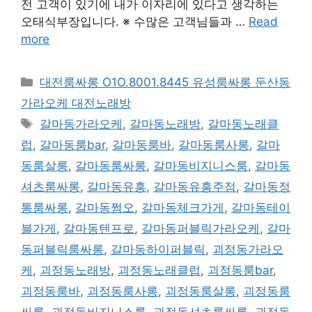
전 고객이 있기에 내가 이자리에 있다고 생각하는
오태식부장입니다. ※ 수많은 고객님들과 …
Read
more
카
대전룸싸롱 O1O.8001.8445 유성룸싸롱 둔산동
테
가라오케 대전노래방
고
태
갈마동가라오케
,
갈마동노래방
,
갈마동노래클
리
그
럽
,
갈마동룸bar
,
갈마동룸바
,
갈마동룸사롱
,
갈마
동룸살롱
,
갈마동룸싸롱
,
갈마동비지니스룸
,
갈마동
셔츠룸싸롱
,
갈마동유흥
,
갈마동유흥주점
,
갈마동정
통룸싸롱
,
갈마동쩜오
,
갈마동체크가게
,
갈마동테이
블가게
,
갈마동텐프로
,
갈마동퍼블릭가라오케
,
갈마
동퍼블릭룸싸롱
,
갈마동하이퍼블릭
,
괴정동가라오
케
,
괴정동노래방
,
괴정동노래클럽
,
괴정동룸bar
,
괴정동룸바
,
괴정동룸사롱
,
괴정동룸살롱
,
괴정동룸
싸롱
,
괴정동비지니스룸
,
괴정동셔츠룸싸롱
,
괴정동