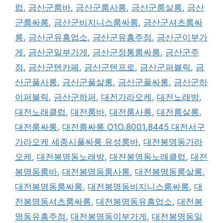
그
럽
,
금산군룸바
,
금산군룸사롱
,
금산군룸살롱
,
금산
군룸싸롱
,
금산군비지니스룸싸롱
,
금산군셔츠룸싸
롱
,
금산군유흥업소
,
금산군유흥주점
,
금산군이부가
게
,
금산군일부가게
,
금산군정통룸싸롱
,
금산군주
점
,
금산군텐카페
,
금산군텐프로
,
금산군퍼블릭
,
금
산군풀사롱
,
금산군풀살롱
,
금산군풀싸롱
,
금산군하
이퍼블릭
,
금산군하퍼
,
대전가라오케
,
대전노래방
,
대전노래클럽
,
대전룸바
,
대전룸사롱
,
대전룸살롱
,
대전룸싸롱
,
대전룸싸롱 O1O.8001.8445 대전서구
가라오케 세종시풀싸롱 유성룸바
,
대전봉명동가라
오케
,
대전봉명동노래방
,
대전봉명동노래클럽
,
대전
봉명동룸바
,
대전봉명동룸사롱
,
대전봉명동룸살롱
,
대전봉명동룸싸롱
,
대전봉명동비지니스룸싸롱
,
대
전봉명동셔츠룸싸롱
,
대전봉명동유흥업소
,
대전봉
명동유흥주점
,
대전봉명동이부가게
,
대전봉명동일