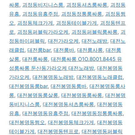
싸롱
,
괴정동비지니스룸
,
괴정동셔츠룸싸롱
,
괴정동
유흥
,
괴정동유흥주점
,
괴정동정통룸싸롱
,
괴정동쩜
오
,
괴정동체크가게
,
괴정동테이블가게
,
괴정동텐프
로
,
괴정동퍼블릭가라오케
,
괴정동퍼블릭룸싸롱
,
괴
정동하이퍼블릭
,
대전가라오케
,
대전노래방
,
대전노
래클럽
,
대전룸bar
,
대전룸바
,
대전룸사롱
,
대전룸
살롱
,
대전룸싸롱
,
대전룸싸롱 O1O.8001.8445 유
성룸싸롱 둔산동가라오케 대전노래방
,
대전봉명동
가라오케
,
대전봉명동노래방
,
대전봉명동노래클럽
,
대전봉명동룸bar
,
대전봉명동룸바
,
대전봉명동룸사
롱
,
대전봉명동룸살롱
,
대전봉명동룸싸롱
,
대전봉명
동비지니스룸
,
대전봉명동셔츠룸싸롱
,
대전봉명동
유흥
,
대전봉명동유흥주점
,
대전봉명동정통룸싸롱
,
대전봉명동쩜오
,
대전봉명동체크가게
,
대전봉명동
테이블가게
,
대전봉명동텐프로
,
대전봉명동퍼블릭