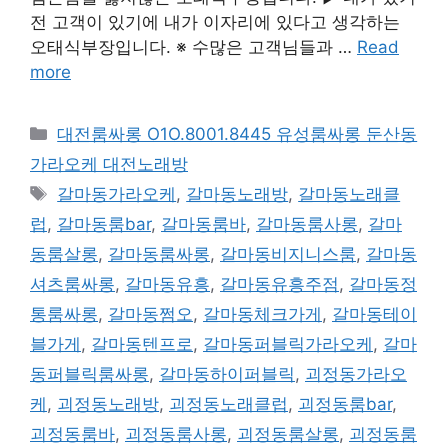
전 고객이 있기에 내가 이자리에 있다고 생각하는
오태식부장입니다. ※ 수많은 고객님들과 …
Read
more
카
대전룸싸롱 O1O.8001.8445 유성룸싸롱 둔산동
테
가라오케 대전노래방
고
태
갈마동가라오케
,
갈마동노래방
,
갈마동노래클
리
그
럽
,
갈마동룸bar
,
갈마동룸바
,
갈마동룸사롱
,
갈마
동룸살롱
,
갈마동룸싸롱
,
갈마동비지니스룸
,
갈마동
셔츠룸싸롱
,
갈마동유흥
,
갈마동유흥주점
,
갈마동정
통룸싸롱
,
갈마동쩜오
,
갈마동체크가게
,
갈마동테이
블가게
,
갈마동텐프로
,
갈마동퍼블릭가라오케
,
갈마
동퍼블릭룸싸롱
,
갈마동하이퍼블릭
,
괴정동가라오
케
,
괴정동노래방
,
괴정동노래클럽
,
괴정동룸bar
,
괴정동룸바
,
괴정동룸사롱
,
괴정동룸살롱
,
괴정동룸