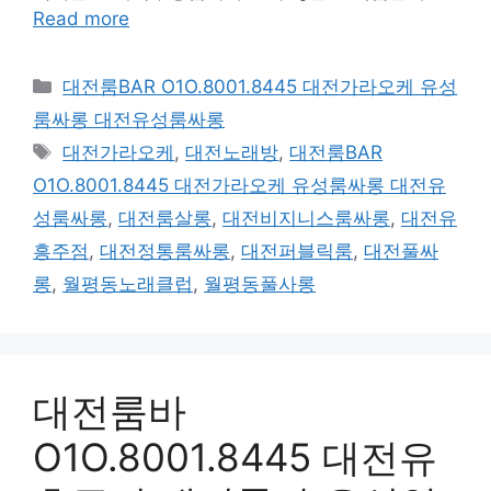
Read more
카
대전룸BAR O1O.8001.8445 대전가라오케 유성
테
룸싸롱 대전유성룸싸롱
고
태
대전가라오케
,
대전노래방
,
대전룸BAR
리
그
O1O.8001.8445 대전가라오케 유성룸싸롱 대전유
성룸싸롱
,
대전룸살롱
,
대전비지니스룸싸롱
,
대전유
흥주점
,
대전정통룸싸롱
,
대전퍼블릭룸
,
대전풀싸
롱
,
월평동노래클럽
,
월평동풀사롱
대전룸바
O1O.8001.8445 대전유