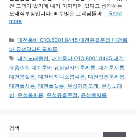
전 고객이 있기에 내가 이자리에 있다고 생각하는
오태식부장입니다. ※ 수많은 고객님들과 …
Read
more
카
대전룸바 O1O.8001.8445 대전유흥주점 대전룸
테
바 유성알라딘룸싸롱
고
태
대전노래클럽
,
대전룸바 O1O.8001.8445 대전
리
그
유흥주점 대전룸바 유성알라딘룸싸롱
,
대전룸사롱
,
대전룸살롱
,
대전비지니스룸싸롱
,
대전정통룸싸롱
,
대전풀사롱
,
대전풀살롱
,
유성가라오케
,
유성노래
방
,
유성룸싸롱
,
유성유흥주점
,
유성풀싸롱
검색