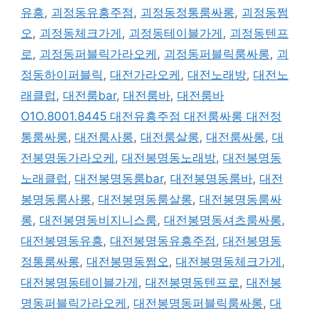
유흥
,
괴정동유흥주점
,
괴정동정통룸싸롱
,
괴정동쩜
오
,
괴정동체크가게
,
괴정동테이블가게
,
괴정동텐프
로
,
괴정동퍼블릭가라오케
,
괴정동퍼블릭룸싸롱
,
괴
정동하이퍼블릭
,
대전가라오케
,
대전노래방
,
대전노
래클럽
,
대전룸bar
,
대전룸바
,
대전룸바
O1O.8001.8445 대전유흥주점 대전룸싸롱 대전정
통룸싸롱
,
대전룸사롱
,
대전룸살롱
,
대전룸싸롱
,
대
전봉명동가라오케
,
대전봉명동노래방
,
대전봉명동
노래클럽
,
대전봉명동룸bar
,
대전봉명동룸바
,
대전
봉명동룸사롱
,
대전봉명동룸살롱
,
대전봉명동룸싸
롱
,
대전봉명동비지니스룸
,
대전봉명동셔츠룸싸롱
,
대전봉명동유흥
,
대전봉명동유흥주점
,
대전봉명동
정통룸싸롱
,
대전봉명동쩜오
,
대전봉명동체크가게
,
대전봉명동테이블가게
,
대전봉명동텐프로
,
대전봉
명동퍼블릭가라오케
,
대전봉명동퍼블릭룸싸롱
,
대