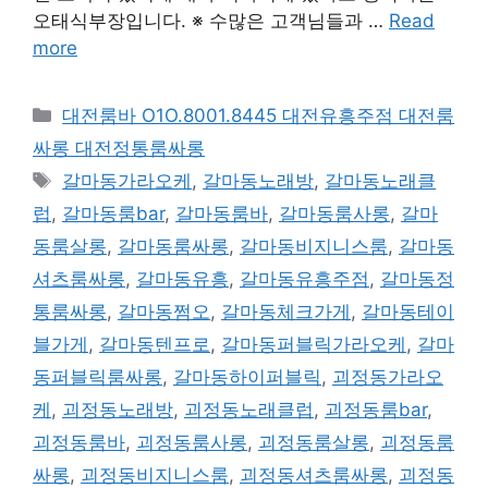
오태식부장입니다. ※ 수많은 고객님들과 …
Read
more
카
대전룸바 O1O.8001.8445 대전유흥주점 대전룸
테
싸롱 대전정통룸싸롱
고
태
갈마동가라오케
,
갈마동노래방
,
갈마동노래클
리
그
럽
,
갈마동룸bar
,
갈마동룸바
,
갈마동룸사롱
,
갈마
동룸살롱
,
갈마동룸싸롱
,
갈마동비지니스룸
,
갈마동
셔츠룸싸롱
,
갈마동유흥
,
갈마동유흥주점
,
갈마동정
통룸싸롱
,
갈마동쩜오
,
갈마동체크가게
,
갈마동테이
블가게
,
갈마동텐프로
,
갈마동퍼블릭가라오케
,
갈마
동퍼블릭룸싸롱
,
갈마동하이퍼블릭
,
괴정동가라오
케
,
괴정동노래방
,
괴정동노래클럽
,
괴정동룸bar
,
괴정동룸바
,
괴정동룸사롱
,
괴정동룸살롱
,
괴정동룸
싸롱
,
괴정동비지니스룸
,
괴정동셔츠룸싸롱
,
괴정동