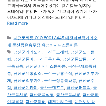
고객님들께서 만들어주셨다는 겸손함을 잃지않는
오태식입니다. ▶ 내가 있기 전 고객이 있기에 내가
이자리에 있다고 생각하는 오태식 입니다. ※ …
Read more
카
대전룸싸롱 O1O.8001.8445 대전퍼블릭가라오
테
케 둔산동유흥주점 유성비지니스룸싸롱
고
태
금산군가라오케
,
금산군노래방
,
금산군노래클
리
그
럽
,
금산군룸바
,
금산군룸사롱
,
금산군룸살롱
,
금산
군룸싸롱
,
금산군비지니스룸싸롱
,
금산군셔츠룸싸
롱
,
금산군유흥업소
,
금산군유흥주점
,
금산군이부가
게
,
금산군일부가게
,
금산군정통룸싸롱
,
금산군주
점
,
금산군텐카페
,
금산군텐프로
,
금산군퍼블릭
,
금
산군풀사롱
,
금산군풀살롱
,
금산군풀싸롱
,
금산군하
이퍼블릭
,
금산군하퍼
,
대전가라오케
,
대전노래방
,