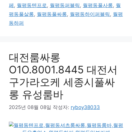
페
,
월평동텐프로
,
월평동퍼블릭
,
월평동풀사롱
,
월
평동풀살롱
,
월평동풀싸롱
,
월평동하이퍼블릭
,
월평
동하퍼
대전룸싸롱
O1O.8001.8445 대전서
구가라오케 세종시풀싸
롱 유성룸바
2025년 08월 08일
작성자:
ryboy38033