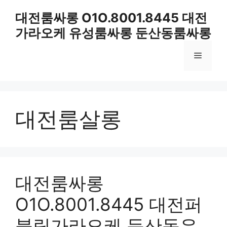
컨
대전룸싸롱 O1O.8001.8445 대전
텐
가라오케 유성룸싸롱 둔산동룸싸롱
츠
로
메
건
너
뛰
뉴
기
대전룸살롱
대전룸싸롱
O1O.8001.8445 대전퍼
블릭가라오케 둔산동유