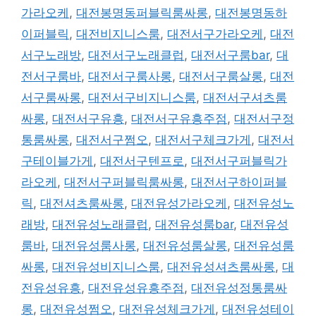
가라오케
,
대전봉명동퍼블릭룸싸롱
,
대전봉명동하
이퍼블릭
,
대전비지니스룸
,
대전서구가라오케
,
대전
서구노래방
,
대전서구노래클럽
,
대전서구룸bar
,
대
전서구룸바
,
대전서구룸사롱
,
대전서구룸살롱
,
대전
서구룸싸롱
,
대전서구비지니스룸
,
대전서구셔츠룸
싸롱
,
대전서구유흥
,
대전서구유흥주점
,
대전서구정
통룸싸롱
,
대전서구쩜오
,
대전서구체크가게
,
대전서
구테이블가게
,
대전서구텐프로
,
대전서구퍼블릭가
라오케
,
대전서구퍼블릭룸싸롱
,
대전서구하이퍼블
릭
,
대전셔츠룸싸롱
,
대전유성가라오케
,
대전유성노
래방
,
대전유성노래클럽
,
대전유성룸bar
,
대전유성
룸바
,
대전유성룸사롱
,
대전유성룸살롱
,
대전유성룸
싸롱
,
대전유성비지니스룸
,
대전유성셔츠룸싸롱
,
대
전유성유흥
,
대전유성유흥주점
,
대전유성정통룸싸
롱
,
대전유성쩜오
,
대전유성체크가게
,
대전유성테이