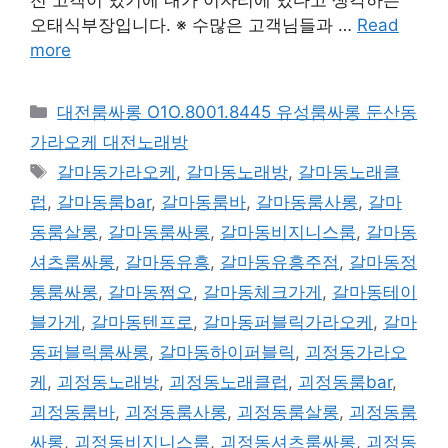
오태식부장입니다. ※ 수많은 고객님들과 …
Read
more
카
대전룸싸롱 O1O.8001.8445 유성룸싸롱 둔산동
테
가라오케 대전노래방
고
태
갈마동가라오케
,
갈마동노래방
,
갈마동노래클
리
그
럽
,
갈마동룸bar
,
갈마동룸바
,
갈마동룸사롱
,
갈마
동룸살롱
,
갈마동룸싸롱
,
갈마동비지니스룸
,
갈마동
셔츠룸싸롱
,
갈마동유흥
,
갈마동유흥주점
,
갈마동정
통룸싸롱
,
갈마동쩜오
,
갈마동체크가게
,
갈마동테이
블가게
,
갈마동텐프로
,
갈마동퍼블릭가라오케
,
갈마
동퍼블릭룸싸롱
,
갈마동하이퍼블릭
,
괴정동가라오
케
,
괴정동노래방
,
괴정동노래클럽
,
괴정동룸bar
,
괴정동룸바
,
괴정동룸사롱
,
괴정동룸살롱
,
괴정동룸
싸롱
,
괴정동비지니스룸
,
괴정동셔츠룸싸롱
,
괴정동