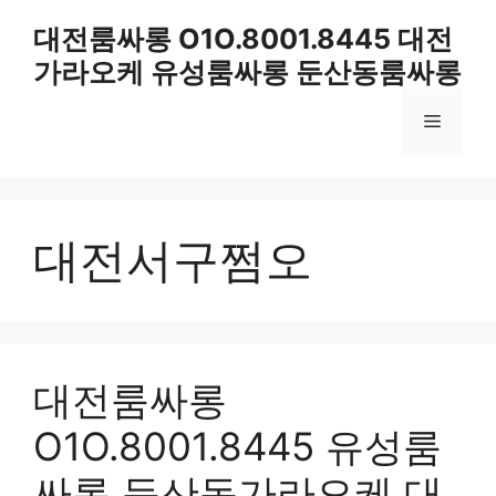
컨
대전룸싸롱 O1O.8001.8445 대전
텐
가라오케 유성룸싸롱 둔산동룸싸롱
츠
로
메
건
너
뛰
뉴
기
대전서구쩜오
대전룸싸롱
O1O.8001.8445 유성룸
싸롱 둔산동가라오케 대