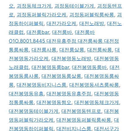
오
,
괴정동체크가게
,
괴정동테이블가게
,
괴정동텐프
로
,
괴정동퍼블릭가라오케
,
괴정동퍼블릭룸싸롱
,
괴
정동하이퍼블릭
,
대전가라오케
,
대전노래방
,
대전노
래클럽
,
대전룸bar
,
대전룸바
,
대전룸바
O1O.8001.8445 대전유흥주점 대전룸싸롱 대전정
통룸싸롱
,
대전룸사롱
,
대전룸살롱
,
대전룸싸롱
,
대
전봉명동가라오케
,
대전봉명동노래방
,
대전봉명동
노래클럽
,
대전봉명동룸bar
,
대전봉명동룸바
,
대전
봉명동룸사롱
,
대전봉명동룸살롱
,
대전봉명동룸싸
롱
,
대전봉명동비지니스룸
,
대전봉명동셔츠룸싸롱
,
대전봉명동유흥
,
대전봉명동유흥주점
,
대전봉명동
정통룸싸롱
,
대전봉명동쩜오
,
대전봉명동체크가게
,
대전봉명동테이블가게
,
대전봉명동텐프로
,
대전봉
명동퍼블릭가라오케
,
대전봉명동퍼블릭룸싸롱
,
대
전봉명동하이퍼블릭
,
대전비지니스룸
,
대전서구가