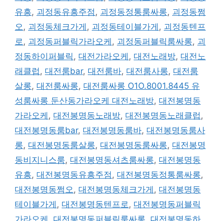
유흥
,
괴정동유흥주점
,
괴정동정통룸싸롱
,
괴정동쩜
오
,
괴정동체크가게
,
괴정동테이블가게
,
괴정동텐프
로
,
괴정동퍼블릭가라오케
,
괴정동퍼블릭룸싸롱
,
괴
정동하이퍼블릭
,
대전가라오케
,
대전노래방
,
대전노
래클럽
,
대전룸bar
,
대전룸바
,
대전룸사롱
,
대전룸
살롱
,
대전룸싸롱
,
대전룸싸롱 O1O.8001.8445 유
성룸싸롱 둔산동가라오케 대전노래방
,
대전봉명동
가라오케
,
대전봉명동노래방
,
대전봉명동노래클럽
,
대전봉명동룸bar
,
대전봉명동룸바
,
대전봉명동룸사
롱
,
대전봉명동룸살롱
,
대전봉명동룸싸롱
,
대전봉명
동비지니스룸
,
대전봉명동셔츠룸싸롱
,
대전봉명동
유흥
,
대전봉명동유흥주점
,
대전봉명동정통룸싸롱
,
대전봉명동쩜오
,
대전봉명동체크가게
,
대전봉명동
테이블가게
,
대전봉명동텐프로
,
대전봉명동퍼블릭
가라오케
,
대전봉명동퍼블릭룸싸롱
,
대전봉명동하