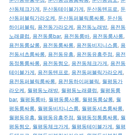
산동체크가게
,
둔산동테이블가게
,
둔산동텐프로
,
둔
산동퍼블릭가라오케
,
둔산동퍼블릭룸싸롱
,
둔산동
하이퍼블릭
,
용전동가라오케
,
용전동노래방
,
용전동
노래클럽
,
용전동룸bar
,
용전동룸바
,
용전동룸사롱
,
용전동룸살롱
,
용전동룸싸롱
,
용전동비지니스룸
,
용
전동셔츠룸싸롱
,
용전동유흥
,
용전동유흥주점
,
용전
동정통룸싸롱
,
용전동쩜오
,
용전동체크가게
,
용전동
테이블가게
,
용전동텐프로
,
용전동퍼블릭가라오케
,
용전동퍼블릭룸싸롱
,
용전동하이퍼블릭
,
월평동가
라오케
,
월평동노래방
,
월평동노래클럽
,
월평동룸
bar
,
월평동룸바
,
월평동룸사롱
,
월평동룸살롱
,
월
평동룸싸롱
,
월평동비지니스룸
,
월평동셔츠룸싸롱
,
월평동유흥
,
월평동유흥주점
,
월평동정통룸싸롱
,
월
평동쩜오
,
월평동체크가게
,
월평동테이블가게
,
월평