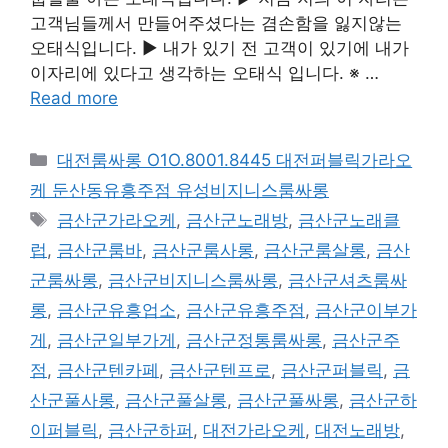
고객님들께서 만들어주셨다는 겸손함을 잃지않는
오태식입니다. ▶ 내가 있기 전 고객이 있기에 내가
이자리에 있다고 생각하는 오태식 입니다. ※ …
Read more
카
대전룸싸롱 O1O.8001.8445 대전퍼블릭가라오
테
케 둔산동유흥주점 유성비지니스룸싸롱
고
태
금산군가라오케
,
금산군노래방
,
금산군노래클
리
그
럽
,
금산군룸바
,
금산군룸사롱
,
금산군룸살롱
,
금산
군룸싸롱
,
금산군비지니스룸싸롱
,
금산군셔츠룸싸
롱
,
금산군유흥업소
,
금산군유흥주점
,
금산군이부가
게
,
금산군일부가게
,
금산군정통룸싸롱
,
금산군주
점
,
금산군텐카페
,
금산군텐프로
,
금산군퍼블릭
,
금
산군풀사롱
,
금산군풀살롱
,
금산군풀싸롱
,
금산군하
이퍼블릭
,
금산군하퍼
,
대전가라오케
,
대전노래방
,