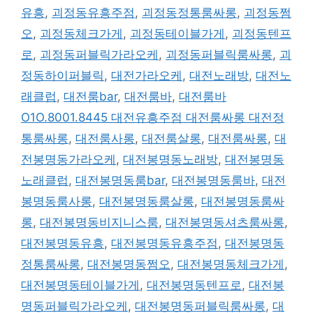
유흥
,
괴정동유흥주점
,
괴정동정통룸싸롱
,
괴정동쩜
오
,
괴정동체크가게
,
괴정동테이블가게
,
괴정동텐프
로
,
괴정동퍼블릭가라오케
,
괴정동퍼블릭룸싸롱
,
괴
정동하이퍼블릭
,
대전가라오케
,
대전노래방
,
대전노
래클럽
,
대전룸bar
,
대전룸바
,
대전룸바
O1O.8001.8445 대전유흥주점 대전룸싸롱 대전정
통룸싸롱
,
대전룸사롱
,
대전룸살롱
,
대전룸싸롱
,
대
전봉명동가라오케
,
대전봉명동노래방
,
대전봉명동
노래클럽
,
대전봉명동룸bar
,
대전봉명동룸바
,
대전
봉명동룸사롱
,
대전봉명동룸살롱
,
대전봉명동룸싸
롱
,
대전봉명동비지니스룸
,
대전봉명동셔츠룸싸롱
,
대전봉명동유흥
,
대전봉명동유흥주점
,
대전봉명동
정통룸싸롱
,
대전봉명동쩜오
,
대전봉명동체크가게
,
대전봉명동테이블가게
,
대전봉명동텐프로
,
대전봉
명동퍼블릭가라오케
,
대전봉명동퍼블릭룸싸롱
,
대