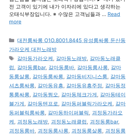
전 고객이 있기에 내가 이자리에 있다고 생각하는
오태식부장입니다. ※ 수많은 고객님들과 …
Read
more
카
대전룸싸롱 O1O.8001.8445 유성룸싸롱 둔산동
테
가라오케 대전노래방
고
태
갈마동가라오케
,
갈마동노래방
,
갈마동노래클
리
그
럽
,
갈마동룸bar
,
갈마동룸바
,
갈마동룸사롱
,
갈마
동룸살롱
,
갈마동룸싸롱
,
갈마동비지니스룸
,
갈마동
셔츠룸싸롱
,
갈마동유흥
,
갈마동유흥주점
,
갈마동정
통룸싸롱
,
갈마동쩜오
,
갈마동체크가게
,
갈마동테이
블가게
,
갈마동텐프로
,
갈마동퍼블릭가라오케
,
갈마
동퍼블릭룸싸롱
,
갈마동하이퍼블릭
,
괴정동가라오
케
,
괴정동노래방
,
괴정동노래클럽
,
괴정동룸bar
,
괴정동룸바
,
괴정동룸사롱
,
괴정동룸살롱
,
괴정동룸