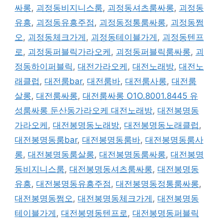
싸롱
,
괴정동비지니스룸
,
괴정동셔츠룸싸롱
,
괴정동
유흥
,
괴정동유흥주점
,
괴정동정통룸싸롱
,
괴정동쩜
오
,
괴정동체크가게
,
괴정동테이블가게
,
괴정동텐프
로
,
괴정동퍼블릭가라오케
,
괴정동퍼블릭룸싸롱
,
괴
정동하이퍼블릭
,
대전가라오케
,
대전노래방
,
대전노
래클럽
,
대전룸bar
,
대전룸바
,
대전룸사롱
,
대전룸
살롱
,
대전룸싸롱
,
대전룸싸롱 O1O.8001.8445 유
성룸싸롱 둔산동가라오케 대전노래방
,
대전봉명동
가라오케
,
대전봉명동노래방
,
대전봉명동노래클럽
,
대전봉명동룸bar
,
대전봉명동룸바
,
대전봉명동룸사
롱
,
대전봉명동룸살롱
,
대전봉명동룸싸롱
,
대전봉명
동비지니스룸
,
대전봉명동셔츠룸싸롱
,
대전봉명동
유흥
,
대전봉명동유흥주점
,
대전봉명동정통룸싸롱
,
대전봉명동쩜오
,
대전봉명동체크가게
,
대전봉명동
테이블가게
,
대전봉명동텐프로
,
대전봉명동퍼블릭