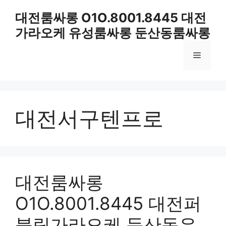
컨
대전룸싸롱 O1O.8001.8445 대전
텐
가라오케 유성룸싸롱 둔산동룸싸롱
츠
로
메
건
너
뛰
뉴
기
대전서구텐프로
대전룸싸롱
O1O.8001.8445 대전퍼
블릭가라오케 둔산동유