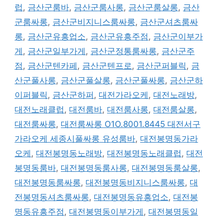
그
럽
,
금산군룸바
,
금산군룸사롱
,
금산군룸살롱
,
금산
군룸싸롱
,
금산군비지니스룸싸롱
,
금산군셔츠룸싸
롱
,
금산군유흥업소
,
금산군유흥주점
,
금산군이부가
게
,
금산군일부가게
,
금산군정통룸싸롱
,
금산군주
점
,
금산군텐카페
,
금산군텐프로
,
금산군퍼블릭
,
금
산군풀사롱
,
금산군풀살롱
,
금산군풀싸롱
,
금산군하
이퍼블릭
,
금산군하퍼
,
대전가라오케
,
대전노래방
,
대전노래클럽
,
대전룸바
,
대전룸사롱
,
대전룸살롱
,
대전룸싸롱
,
대전룸싸롱 O1O.8001.8445 대전서구
가라오케 세종시풀싸롱 유성룸바
,
대전봉명동가라
오케
,
대전봉명동노래방
,
대전봉명동노래클럽
,
대전
봉명동룸바
,
대전봉명동룸사롱
,
대전봉명동룸살롱
,
대전봉명동룸싸롱
,
대전봉명동비지니스룸싸롱
,
대
전봉명동셔츠룸싸롱
,
대전봉명동유흥업소
,
대전봉
명동유흥주점
,
대전봉명동이부가게
,
대전봉명동일