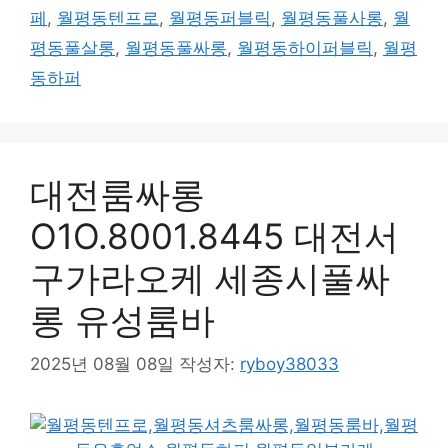
페
,
월평동텐프로
,
월평동퍼블릭
,
월평동풀사롱
,
월
평동풀살롱
,
월평동풀싸롱
,
월평동하이퍼블릭
,
월평
동하퍼
대전룸싸롱
O1O.8001.8445 대전서
구가라오케 세종시풀싸
롱 유성룸바
2025년 08월 08일
작성자:
ryboy38033