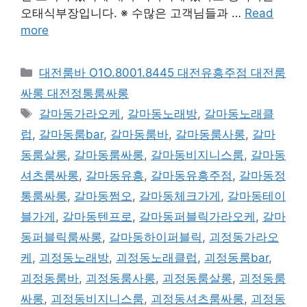
오태식부장입니다. ※ 수많은 고객님들과 …
Read
more
카
대전룸바 O1O.8001.8445 대전유흥주점 대전룸
테
싸롱 대전정통룸싸롱
고
태
갈마동가라오케
,
갈마동노래방
,
갈마동노래클
리
그
럽
,
갈마동룸bar
,
갈마동룸바
,
갈마동룸사롱
,
갈마
동룸살롱
,
갈마동룸싸롱
,
갈마동비지니스룸
,
갈마동
셔츠룸싸롱
,
갈마동유흥
,
갈마동유흥주점
,
갈마동정
통룸싸롱
,
갈마동쩜오
,
갈마동체크가게
,
갈마동테이
블가게
,
갈마동텐프로
,
갈마동퍼블릭가라오케
,
갈마
동퍼블릭룸싸롱
,
갈마동하이퍼블릭
,
괴정동가라오
케
,
괴정동노래방
,
괴정동노래클럽
,
괴정동룸bar
,
괴정동룸바
,
괴정동룸사롱
,
괴정동룸살롱
,
괴정동룸
싸롱
,
괴정동비지니스룸
,
괴정동셔츠룸싸롱
,
괴정동