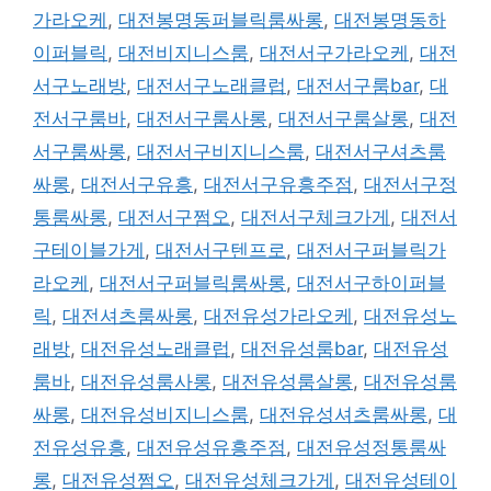
가라오케
,
대전봉명동퍼블릭룸싸롱
,
대전봉명동하
이퍼블릭
,
대전비지니스룸
,
대전서구가라오케
,
대전
서구노래방
,
대전서구노래클럽
,
대전서구룸bar
,
대
전서구룸바
,
대전서구룸사롱
,
대전서구룸살롱
,
대전
서구룸싸롱
,
대전서구비지니스룸
,
대전서구셔츠룸
싸롱
,
대전서구유흥
,
대전서구유흥주점
,
대전서구정
통룸싸롱
,
대전서구쩜오
,
대전서구체크가게
,
대전서
구테이블가게
,
대전서구텐프로
,
대전서구퍼블릭가
라오케
,
대전서구퍼블릭룸싸롱
,
대전서구하이퍼블
릭
,
대전셔츠룸싸롱
,
대전유성가라오케
,
대전유성노
래방
,
대전유성노래클럽
,
대전유성룸bar
,
대전유성
룸바
,
대전유성룸사롱
,
대전유성룸살롱
,
대전유성룸
싸롱
,
대전유성비지니스룸
,
대전유성셔츠룸싸롱
,
대
전유성유흥
,
대전유성유흥주점
,
대전유성정통룸싸
롱
,
대전유성쩜오
,
대전유성체크가게
,
대전유성테이