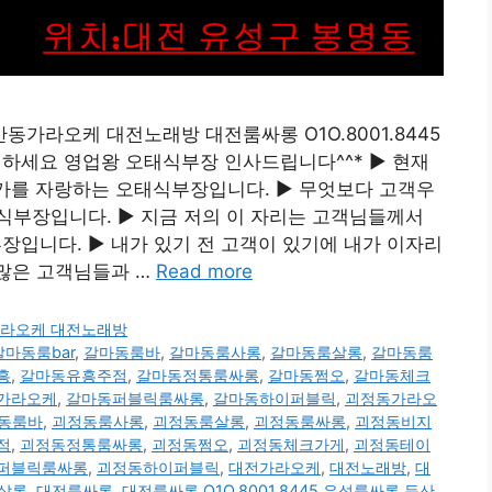
둔산동가라오케 대전노래방 대전룸싸롱 O1O.8001.8445
세요 영업왕 오태식부장 인사드립니다^^* ▶ 현재
저가를 자랑하는 오태식부장입니다. ▶ 무엇보다 고객우
식부장입니다. ▶ 지금 저의 이 자리는 고객님들께서
입니다. ▶ 내가 있기 전 고객이 있기에 내가 이자리
수많은 고객님들과 …
Read more
동가라오케 대전노래방
갈마동룸bar
,
갈마동룸바
,
갈마동룸사롱
,
갈마동룸살롱
,
갈마동룸
흥
,
갈마동유흥주점
,
갈마동정통룸싸롱
,
갈마동쩜오
,
갈마동체크
가라오케
,
갈마동퍼블릭룸싸롱
,
갈마동하이퍼블릭
,
괴정동가라오
동룸바
,
괴정동룸사롱
,
괴정동룸살롱
,
괴정동룸싸롱
,
괴정동비지
점
,
괴정동정통룸싸롱
,
괴정동쩜오
,
괴정동체크가게
,
괴정동테이
퍼블릭룸싸롱
,
괴정동하이퍼블릭
,
대전가라오케
,
대전노래방
,
대
살롱
,
대전룸싸롱
,
대전룸싸롱 O1O.8001.8445 유성룸싸롱 둔산