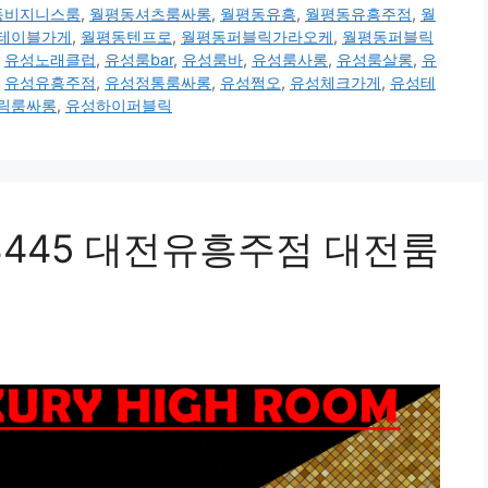
동비지니스룸
,
월평동셔츠룸싸롱
,
월평동유흥
,
월평동유흥주점
,
월
테이블가게
,
월평동텐프로
,
월평동퍼블릭가라오케
,
월평동퍼블릭
,
유성노래클럽
,
유성룸bar
,
유성룸바
,
유성룸사롱
,
유성룸살롱
,
유
,
유성유흥주점
,
유성정통룸싸롱
,
유성쩜오
,
유성체크가게
,
유성테
릭룸싸롱
,
유성하이퍼블릭
.8445 대전유흥주점 대전룸