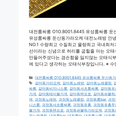
대전룸싸롱 O1O.8001.8445 유성룸싸롱 
유성룸싸롱 둔산동가라오케 대전노래방 안녕하
NO.1 수량최고 수질최고 물량최고 국내최
선이라는 신념으로 허리를 굽힐줄 아는 오태
만들어주셨다는 겸손함을 잃지않는 오태식부장
에 있다고 생각하는 오태식부장입니다. ※ 
카
대전룸싸롱 O1O.8001.8445 유성룸싸롱 둔산
테
태
갈마동가라오케
,
갈마동노래방
,
갈마동노래클럽
,
고
그
싸롱
,
갈마동비지니스룸
,
갈마동셔츠룸싸롱
,
갈마동유
리
가게
,
갈마동테이블가게
,
갈마동텐프로
,
갈마동퍼블릭
케
,
괴정동노래방
,
괴정동노래클럽
,
괴정동룸bar
,
괴정
니스룸
,
괴정동셔츠룸싸롱
,
괴정동유흥
,
괴정동유흥주
블가게
,
괴정동텐프로
,
괴정동퍼블릭가라오케
,
괴정동
전노래클럽
,
대전룸bar
,
대전룸바
,
대전룸사롱
,
대전룸