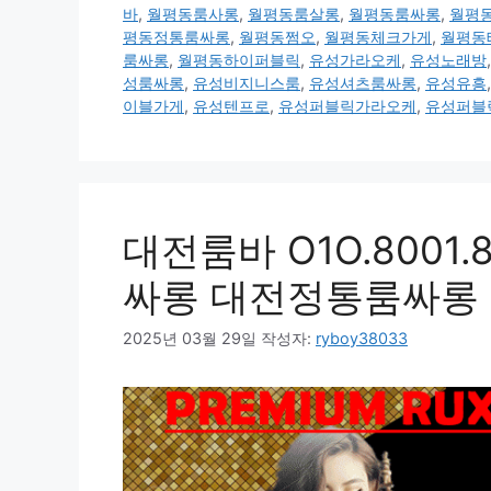
바
,
월평동룸사롱
,
월평동룸살롱
,
월평동룸싸롱
,
월평
평동정통룸싸롱
,
월평동쩜오
,
월평동체크가게
,
월평동
룸싸롱
,
월평동하이퍼블릭
,
유성가라오케
,
유성노래방
성룸싸롱
,
유성비지니스룸
,
유성셔츠룸싸롱
,
유성유흥
이블가게
,
유성텐프로
,
유성퍼블릭가라오케
,
유성퍼블
대전룸바 O1O.8001
싸롱 대전정통룸싸롱
2025년 03월 29일
작성자:
ryboy38033