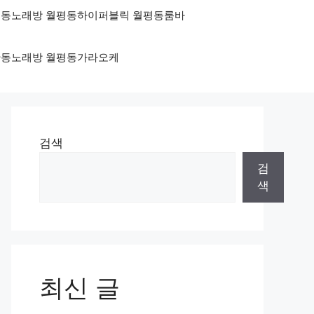
 월평동노래방 월평동하이퍼블릭 월평동룸바
 둔산동노래방 월평동가라오케
검색
검
색
최신 글