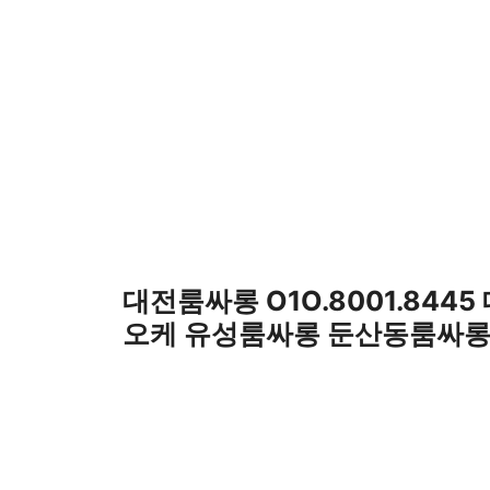
컨
텐
츠
로
건
너
뛰
기
대전룸싸롱 O1O.8001.844
오케 유성룸싸롱 둔산동룸싸