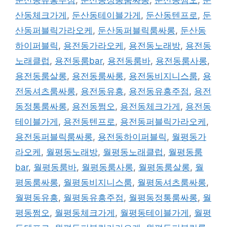
산동체크가게
,
둔산동테이블가게
,
둔산동텐프로
,
둔
산동퍼블릭가라오케
,
둔산동퍼블릭룸싸롱
,
둔산동
하이퍼블릭
,
용전동가라오케
,
용전동노래방
,
용전동
노래클럽
,
용전동룸bar
,
용전동룸바
,
용전동룸사롱
,
용전동룸살롱
,
용전동룸싸롱
,
용전동비지니스룸
,
용
전동셔츠룸싸롱
,
용전동유흥
,
용전동유흥주점
,
용전
동정통룸싸롱
,
용전동쩜오
,
용전동체크가게
,
용전동
테이블가게
,
용전동텐프로
,
용전동퍼블릭가라오케
,
용전동퍼블릭룸싸롱
,
용전동하이퍼블릭
,
월평동가
라오케
,
월평동노래방
,
월평동노래클럽
,
월평동룸
bar
,
월평동룸바
,
월평동룸사롱
,
월평동룸살롱
,
월
평동룸싸롱
,
월평동비지니스룸
,
월평동셔츠룸싸롱
,
월평동유흥
,
월평동유흥주점
,
월평동정통룸싸롱
,
월
평동쩜오
,
월평동체크가게
,
월평동테이블가게
,
월평