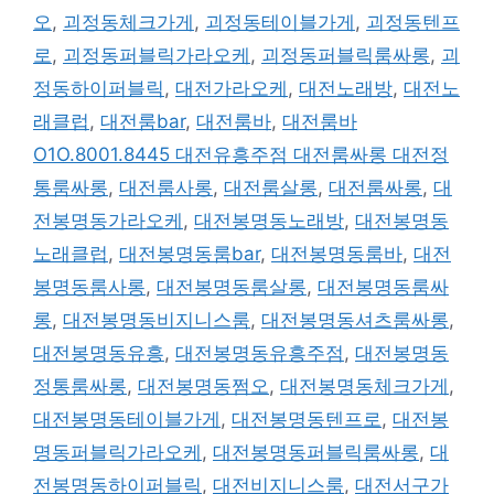
오
,
괴정동체크가게
,
괴정동테이블가게
,
괴정동텐프
로
,
괴정동퍼블릭가라오케
,
괴정동퍼블릭룸싸롱
,
괴
정동하이퍼블릭
,
대전가라오케
,
대전노래방
,
대전노
래클럽
,
대전룸bar
,
대전룸바
,
대전룸바
O1O.8001.8445 대전유흥주점 대전룸싸롱 대전정
통룸싸롱
,
대전룸사롱
,
대전룸살롱
,
대전룸싸롱
,
대
전봉명동가라오케
,
대전봉명동노래방
,
대전봉명동
노래클럽
,
대전봉명동룸bar
,
대전봉명동룸바
,
대전
봉명동룸사롱
,
대전봉명동룸살롱
,
대전봉명동룸싸
롱
,
대전봉명동비지니스룸
,
대전봉명동셔츠룸싸롱
,
대전봉명동유흥
,
대전봉명동유흥주점
,
대전봉명동
정통룸싸롱
,
대전봉명동쩜오
,
대전봉명동체크가게
,
대전봉명동테이블가게
,
대전봉명동텐프로
,
대전봉
명동퍼블릭가라오케
,
대전봉명동퍼블릭룸싸롱
,
대
전봉명동하이퍼블릭
,
대전비지니스룸
,
대전서구가