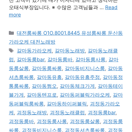
오태식부장입니다. ※ 수많은 고객님들과 …
Read
more
카
대전룸싸롱 O1O.8001.8445 유성룸싸롱 둔산동
테
가라오케 대전노래방
고
태
갈마동가라오케
,
갈마동노래방
,
갈마동노래클
리
그
럽
,
갈마동룸bar
,
갈마동룸바
,
갈마동룸사롱
,
갈마
동룸살롱
,
갈마동룸싸롱
,
갈마동비지니스룸
,
갈마동
셔츠룸싸롱
,
갈마동유흥
,
갈마동유흥주점
,
갈마동정
통룸싸롱
,
갈마동쩜오
,
갈마동체크가게
,
갈마동테이
블가게
,
갈마동텐프로
,
갈마동퍼블릭가라오케
,
갈마
동퍼블릭룸싸롱
,
갈마동하이퍼블릭
,
괴정동가라오
케
,
괴정동노래방
,
괴정동노래클럽
,
괴정동룸bar
,
괴정동룸바
,
괴정동룸사롱
,
괴정동룸살롱
,
괴정동룸
싸롱
,
괴정동비지니스룸
,
괴정동셔츠룸싸롱
,
괴정동