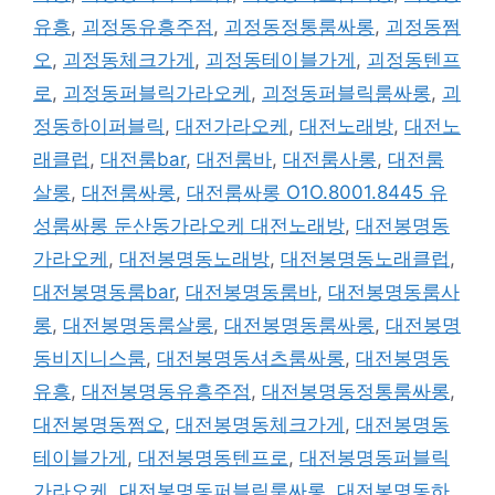
유흥
,
괴정동유흥주점
,
괴정동정통룸싸롱
,
괴정동쩜
오
,
괴정동체크가게
,
괴정동테이블가게
,
괴정동텐프
로
,
괴정동퍼블릭가라오케
,
괴정동퍼블릭룸싸롱
,
괴
정동하이퍼블릭
,
대전가라오케
,
대전노래방
,
대전노
래클럽
,
대전룸bar
,
대전룸바
,
대전룸사롱
,
대전룸
살롱
,
대전룸싸롱
,
대전룸싸롱 O1O.8001.8445 유
성룸싸롱 둔산동가라오케 대전노래방
,
대전봉명동
가라오케
,
대전봉명동노래방
,
대전봉명동노래클럽
,
대전봉명동룸bar
,
대전봉명동룸바
,
대전봉명동룸사
롱
,
대전봉명동룸살롱
,
대전봉명동룸싸롱
,
대전봉명
동비지니스룸
,
대전봉명동셔츠룸싸롱
,
대전봉명동
유흥
,
대전봉명동유흥주점
,
대전봉명동정통룸싸롱
,
대전봉명동쩜오
,
대전봉명동체크가게
,
대전봉명동
테이블가게
,
대전봉명동텐프로
,
대전봉명동퍼블릭
가라오케
,
대전봉명동퍼블릭룸싸롱
,
대전봉명동하