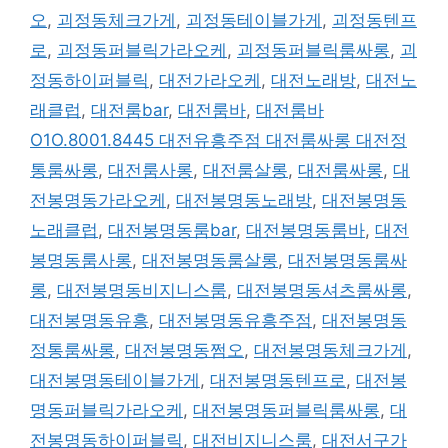
오
,
괴정동체크가게
,
괴정동테이블가게
,
괴정동텐프
로
,
괴정동퍼블릭가라오케
,
괴정동퍼블릭룸싸롱
,
괴
정동하이퍼블릭
,
대전가라오케
,
대전노래방
,
대전노
래클럽
,
대전룸bar
,
대전룸바
,
대전룸바
O1O.8001.8445 대전유흥주점 대전룸싸롱 대전정
통룸싸롱
,
대전룸사롱
,
대전룸살롱
,
대전룸싸롱
,
대
전봉명동가라오케
,
대전봉명동노래방
,
대전봉명동
노래클럽
,
대전봉명동룸bar
,
대전봉명동룸바
,
대전
봉명동룸사롱
,
대전봉명동룸살롱
,
대전봉명동룸싸
롱
,
대전봉명동비지니스룸
,
대전봉명동셔츠룸싸롱
,
대전봉명동유흥
,
대전봉명동유흥주점
,
대전봉명동
정통룸싸롱
,
대전봉명동쩜오
,
대전봉명동체크가게
,
대전봉명동테이블가게
,
대전봉명동텐프로
,
대전봉
명동퍼블릭가라오케
,
대전봉명동퍼블릭룸싸롱
,
대
전봉명동하이퍼블릭
,
대전비지니스룸
,
대전서구가