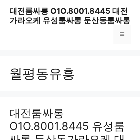
컨
대전룸싸롱 O1O.8001.8445 대전
텐
가라오케 유성룸싸롱 둔산동룸싸롱
츠
로
메
건
너
뛰
뉴
기
월평동유흥
대전룸싸롱
O1O.8001.8445 유성룸
싸롱 둔산동가라오케 대