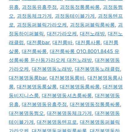
유흥
,
괴정동유흥주점
,
괴정동정통룸싸롱
,
괴정동쩜
오
,
괴정동체크가게
,
괴정동테이블가게
,
괴정동텐프
로
,
괴정동퍼블릭가라오케
,
괴정동퍼블릭룸싸롱
,
괴
정동하이퍼블릭
,
대전가라오케
,
대전노래방
,
대전노
래클럽
,
대전룸bar
,
대전룸바
,
대전룸사롱
,
대전룸
살롱
,
대전룸싸롱
,
대전룸싸롱 O1O.8001.8445 유
성룸싸롱 둔산동가라오케 대전노래방
,
대전봉명동
가라오케
,
대전봉명동노래방
,
대전봉명동노래클럽
,
대전봉명동룸bar
,
대전봉명동룸바
,
대전봉명동룸사
롱
,
대전봉명동룸살롱
,
대전봉명동룸싸롱
,
대전봉명
동비지니스룸
,
대전봉명동셔츠룸싸롱
,
대전봉명동
유흥
,
대전봉명동유흥주점
,
대전봉명동정통룸싸롱
,
대전봉명동쩜오
,
대전봉명동체크가게
,
대전봉명동
테이블가게
,
대전봉명동텐프로
,
대전봉명동퍼블릭
가라오케
,
대전봉명동퍼블릭룸싸롱
,
대전봉명동하