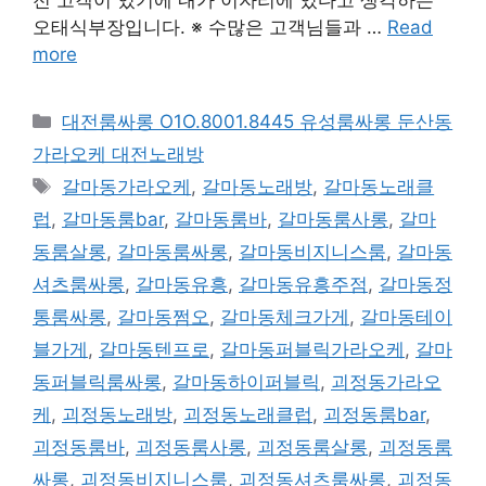
오태식부장입니다. ※ 수많은 고객님들과 …
Read
more
카
대전룸싸롱 O1O.8001.8445 유성룸싸롱 둔산동
테
가라오케 대전노래방
고
태
갈마동가라오케
,
갈마동노래방
,
갈마동노래클
리
그
럽
,
갈마동룸bar
,
갈마동룸바
,
갈마동룸사롱
,
갈마
동룸살롱
,
갈마동룸싸롱
,
갈마동비지니스룸
,
갈마동
셔츠룸싸롱
,
갈마동유흥
,
갈마동유흥주점
,
갈마동정
통룸싸롱
,
갈마동쩜오
,
갈마동체크가게
,
갈마동테이
블가게
,
갈마동텐프로
,
갈마동퍼블릭가라오케
,
갈마
동퍼블릭룸싸롱
,
갈마동하이퍼블릭
,
괴정동가라오
케
,
괴정동노래방
,
괴정동노래클럽
,
괴정동룸bar
,
괴정동룸바
,
괴정동룸사롱
,
괴정동룸살롱
,
괴정동룸
싸롱
,
괴정동비지니스룸
,
괴정동셔츠룸싸롱
,
괴정동