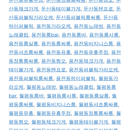
산동체크가게
,
둔산동테이블가게
,
둔산동텐프로
,
둔
산동퍼블릭가라오케
,
둔산동퍼블릭룸싸롱
,
둔산동
하이퍼블릭
,
용전동가라오케
,
용전동노래방
,
용전동
노래클럽
,
용전동룸bar
,
용전동룸바
,
용전동룸사롱
,
용전동룸살롱
,
용전동룸싸롱
,
용전동비지니스룸
,
용
전동셔츠룸싸롱
,
용전동유흥
,
용전동유흥주점
,
용전
동정통룸싸롱
,
용전동쩜오
,
용전동체크가게
,
용전동
테이블가게
,
용전동텐프로
,
용전동퍼블릭가라오케
,
용전동퍼블릭룸싸롱
,
용전동하이퍼블릭
,
월평동가
라오케
,
월평동노래방
,
월평동노래클럽
,
월평동룸
bar
,
월평동룸바
,
월평동룸사롱
,
월평동룸살롱
,
월
평동룸싸롱
,
월평동비지니스룸
,
월평동셔츠룸싸롱
,
월평동유흥
,
월평동유흥주점
,
월평동정통룸싸롱
,
월
평동쩜오
,
월평동체크가게
,
월평동테이블가게
,
월평