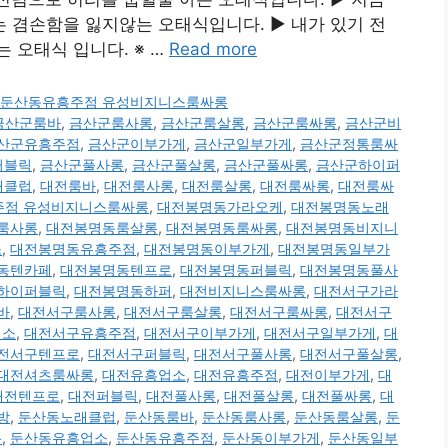
 겸손함을 잃지않는 오태식입니다. ▶ 내가 있기 전
 오태식 입니다. ※ …
Read more
오케 둔산동유흥주점 유성비지니스룸싸롱
금산군룸바
,
금산군룸사롱
,
금산군룸살롱
,
금산군룸싸롱
,
금산군비
산군유흥주점
,
금산군이부가게
,
금산군일부가게
,
금산군정통룸싸
퍼블릭
,
금산군풀사롱
,
금산군풀살롱
,
금산군풀싸롱
,
금산군하이퍼
래클럽
,
대전룸바
,
대전룸사롱
,
대전룸살롱
,
대전룸싸롱
,
대전룸싸
유흥주점 유성비지니스룸싸롱
,
대전봉명동가라오케
,
대전봉명동노래
룸사롱
,
대전봉명동룸살롱
,
대전봉명동룸싸롱
,
대전봉명동비지니
소
,
대전봉명동유흥주점
,
대전봉명동이부가게
,
대전봉명동일부가
동텐카페
,
대전봉명동텐프로
,
대전봉명동퍼블릭
,
대전봉명동풀사
하이퍼블릭
,
대전봉명동하퍼
,
대전비지니스룸싸롱
,
대전서구가라
바
,
대전서구룸사롱
,
대전서구룸살롱
,
대전서구룸싸롱
,
대전서구
업소
,
대전서구유흥주점
,
대전서구이부가게
,
대전서구일부가게
,
대
전서구텐프로
,
대전서구퍼블릭
,
대전서구풀사롱
,
대전서구풀살롱
,
대전셔츠룸싸롱
,
대전유흥업소
,
대전유흥주점
,
대전이부가게
,
대
대전텐프로
,
대전퍼블릭
,
대전풀사롱
,
대전풀살롱
,
대전풀싸롱
,
대
방
,
둔산동노래클럽
,
둔산동룸바
,
둔산동룸사롱
,
둔산동룸살롱
,
둔
롱
,
둔산동유흥업소
,
둔산동유흥주점
,
둔산동이부가게
,
둔산동일부