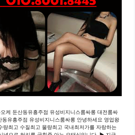
릭가라오케 둔산동유흥주점 유성비지니스룸싸롱 대전룸싸
케 둔산동유흥주점 유성비지니스룸싸롱 안녕하세요 영업왕
.1 수량최고 수질최고 물량최고 국내최저가를 자랑하는
신념으로 허리를 굽힐줄 아는 오태식입니다. ▶ 지금