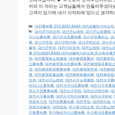
저의 이 자리는 고객님들께서 만들어주셨다는
고객이 있기에 내가 이자리에 있다고 생각하는
카
대전룸싸롱 O1O.8001.8445 대전퍼블릭가라
테
태
금산군가라오케
,
금산군노래방
,
금산군노래클럽
,
고
그
지니스룸싸롱
,
금산군셔츠룸싸롱
,
금산군유흥업소
,
금
리
롱
,
금산군주점
,
금산군텐카페
,
금산군텐프로
,
금산군
블릭
,
금산군하퍼
,
대전가라오케
,
대전노래방
,
대전노
롱 O1O.8001.8445 대전퍼블릭가라오케 둔산동
방
,
대전봉명동노래클럽
,
대전봉명동룸바
,
대전봉명동
스룸싸롱
,
대전봉명동셔츠룸싸롱
,
대전봉명동유흥업
게
,
대전봉명동정통룸싸롱
,
대전봉명동주점
,
대전봉명
롱
,
대전봉명동풀살롱
,
대전봉명동풀싸롱
,
대전봉명동
오케
,
대전서구노래방
,
대전서구노래클럽
,
대전서구룸
비지니스룸싸롱
,
대전서구셔츠룸싸롱
,
대전서구유흥
전서구정통룸싸롱
,
대전서구주점
,
대전서구텐카페
,
대
대전서구풀싸롱
,
대전서구하이퍼블릭
,
대전서구하퍼
,
전일부가게
,
대전정통룸싸롱
,
대전주점
,
대전텐카페
,
전하이퍼블릭
,
대전하퍼
,
둔산동가라오케
,
둔산동노래
산동룸싸롱
,
둔산동비지니스룸싸롱
,
둔산동셔츠룸싸