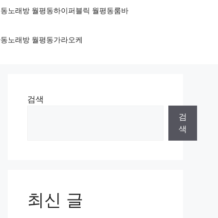
 월평동노래방 월평동하이퍼블릭 월평동룸바
 둔산동노래방 월평동가라오케
검색
검
색
최신 글