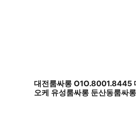
컨
텐
츠
로
건
너
뛰
기
대전룸싸롱 O1O.8001.844
오케 유성룸싸롱 둔산동룸싸