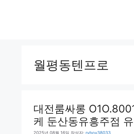
월평동텐프로
대전룸싸롱 O1O.80
케 둔산동유흥주점 
2025년 08월 16일
작성자:
ryboy38033